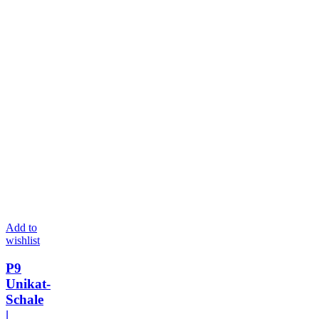
Add to
wishlist
P9
Unikat-
Schale
|