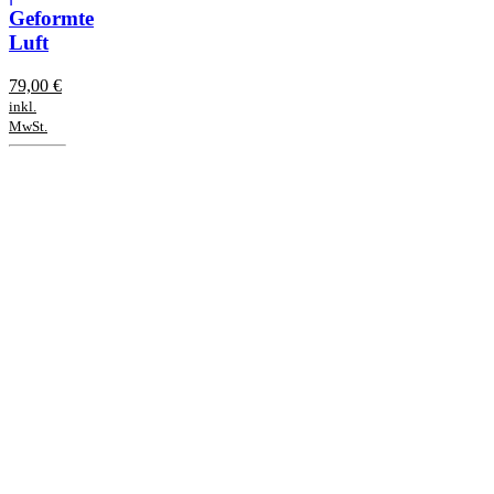
Geformte
Luft
79,00
€
inkl.
MwSt.