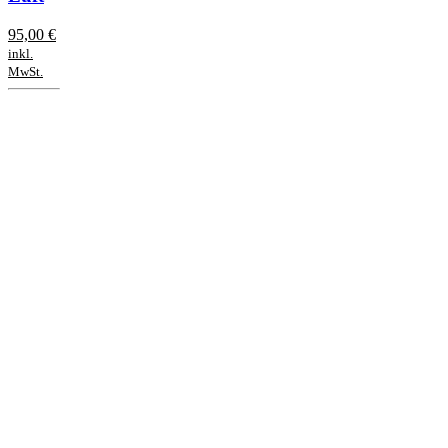
95,00
€
inkl.
MwSt.