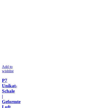
Add to
wishlist
P7
Unikat-
Schale
|
Geformte
Luft