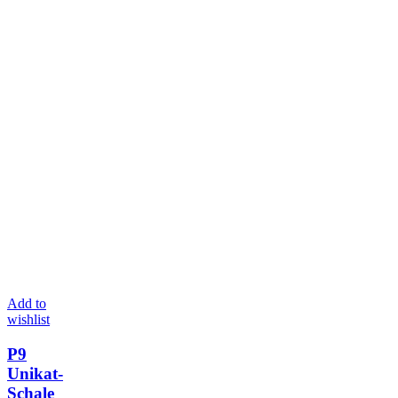
Add to
wishlist
P9
Unikat-
Schale