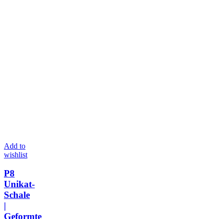
Add to
wishlist
P8
Unikat-
Schale
|
Geformte