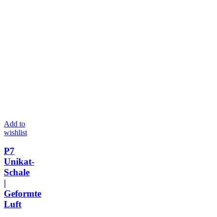
Add to
wishlist
P7
Unikat-
Schale
|
Geformte
Luft