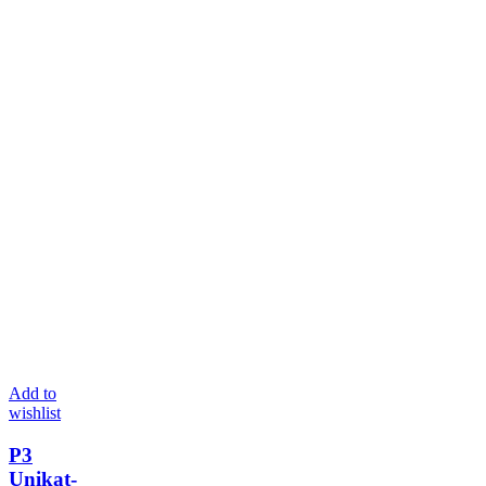
Add to
wishlist
P3
Unikat-