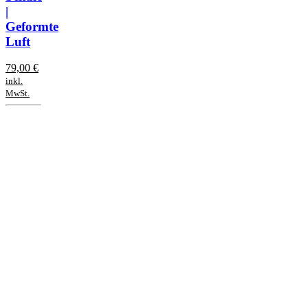
|
Geformte
Luft
79,00
€
inkl.
MwSt.