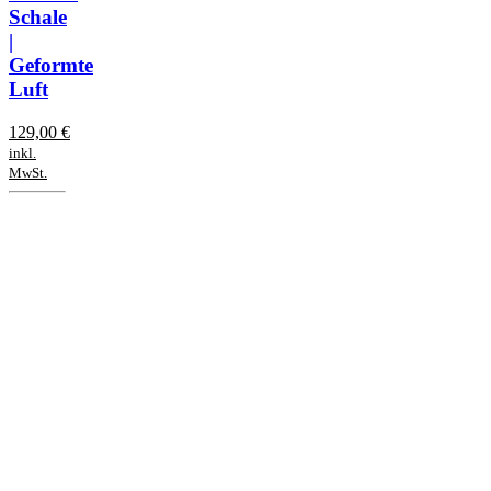
Schale
|
Geformte
Luft
129,00
€
inkl.
MwSt.