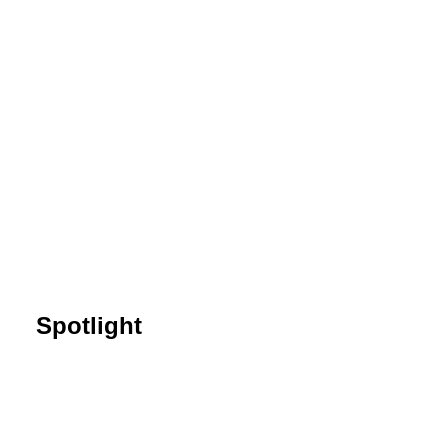
25. März 2022
Farben
22. März 2022
P1
20. März 2022
P1
Spotlight