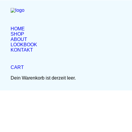
HOME
SHOP
ABOUT
LOOKBOOK
17. Februar 2025
KONTAKT
Read More
CART
Dein Warenkorb ist derzeit leer.
Recent stories